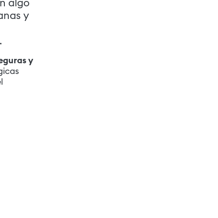
n algo
anas y
.
eguras y
gicas
l