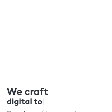
We craft
d
i
g
i
|